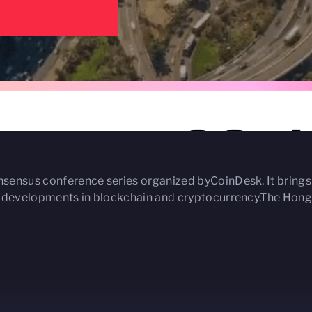
sensus conference series organized byCoinDesk. It brings
t developments in blockchain and cryptocurrency.The Hong