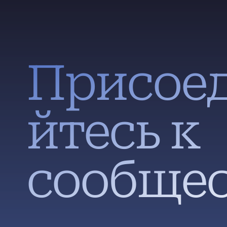
Присое
йтесь к
сообщес