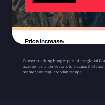
ConsensusHong Kong is part of the global Con
academics, andinvestors to discuss the lates
market and regulatorylandscape.