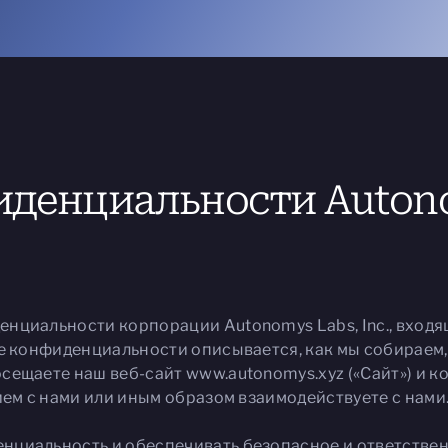
денциальности Autonom
нциальности корпорации Autonomys Labs, Inc., входящ
ке конфиденциальности описывается, как мы собираем
ещаете наш веб-сайт www.autonomys.xyz («Сайт») и ко
ием с нами или иным образом взаимодействуете с нами
нциальность и обеспечивать безопасное и ответстве