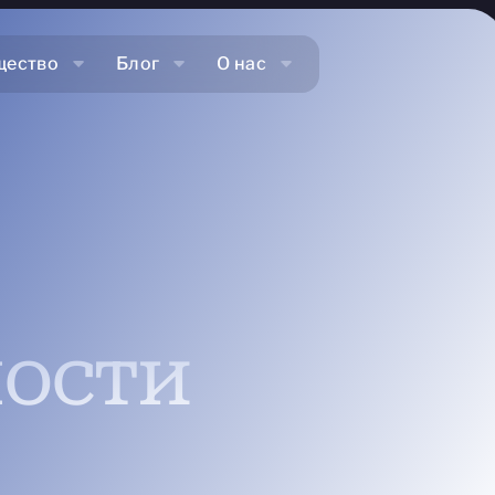
щество
Блог
О нас
ости