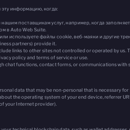
 эту информацию, когда:
ли нашим поставщикам услуг, например, когда заполняе
м в Auto Web Suite.
или используете файлы cookie, веб-маяки и другие тре
iness partners) provide it.
lude links to other sites not controlled or operated by us. 
ivacy policy and terms of service or use.
gh chat functions, contact forms, or communications with s
rsonal data that may be non-personal that is necessary for t
about the operating system of your end device, referrer URL
f your Internet provider).
 your technical blockchain data, such as wallet addresses, 