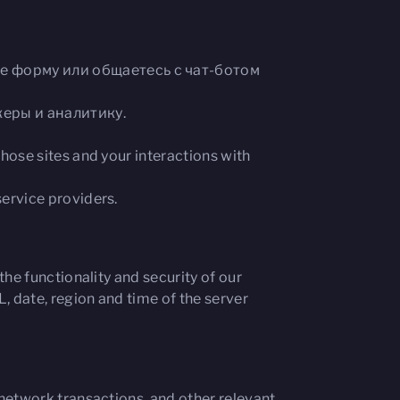
те форму или общаетесь с чат-ботом
керы и аналитику.
Those sites and your interactions with
ervice providers.
he functionality and security of our
, date, region and time of the server
network transactions, and other relevant