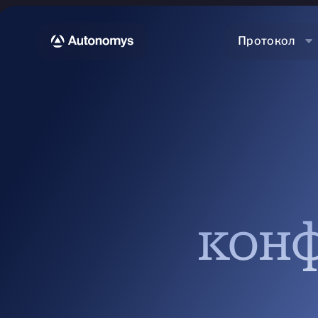
Протокол
кон