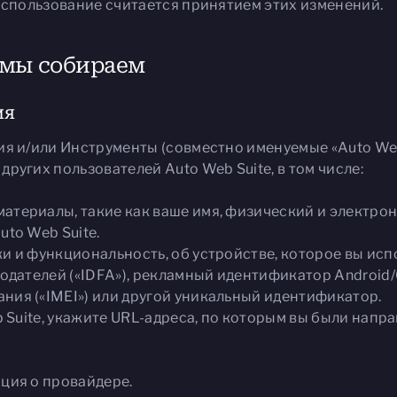
 использование считается принятием этих изменений.
 мы собираем
ия
я и/или Инструменты (совместно именуемые «Auto Web 
ругих пользователей Auto Web Suite, в том числе:
териалы, такие как ваше имя, физический и электро
to Web Suite.
 и функциональность, об устройстве, которое вы испол
модателей («IDFA»), рекламный идентификатор Androi
ия («IMEI») или другой уникальный идентификатор.
b Suite, укажите URL-адреса, по которым вы были напр
ция о провайдере.